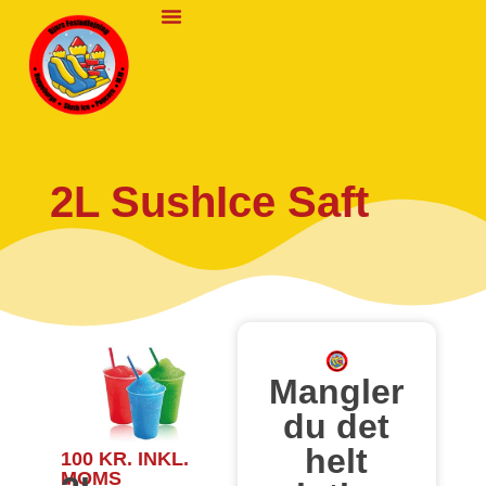
Praktisk Info
2L SushIce Saft
Mangler
du det
helt
100
KR.
INKL.
MOMS