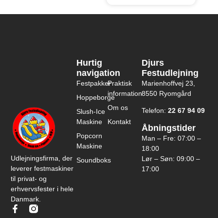
Hurtig
Djurs
navigation
Festudlejning
Festpakker
Praktisk
Marienhoffvej 23,
information
8550 Ryomgård
Hoppeborge
Om os
Telefon:
22 67 94 09
Slush-Ice
Maskine
Kontakt
Åbningstider
Popcorn
Man – Fre: 07:00 –
Maskine
18:00
Udlejningsfirma, der
Lør – Søn: 09:00 –
Soundboks
leverer festmaskiner
17:00
til privat- og
erhvervsfester i hele
Danmark.