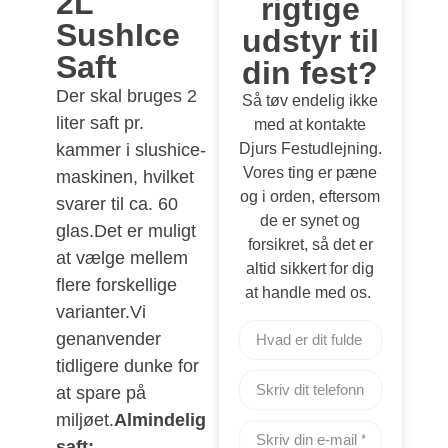
2L
rigtige
SushIce
udstyr til
Saft
din fest?
Der skal bruges 2
Så tøv endelig ikke
liter saft pr.
med at kontakte
kammer i slushice-
Djurs Festudlejning.
Vores ting er pæne
maskinen, hvilket
og i orden, eftersom
svarer til ca. 60
de er synet og
glas.Det er muligt
forsikret, så det er
at vælge mellem
altid sikkert for dig
flere forskellige
at handle med os.
varianter.Vi
genanvender
tidligere dunke for
at spare på
miljøet.
Almindelig
saft: