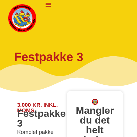
Praktisk Info
Festpakke 3
3.000
KR.
INKL.
Mangler
MOMS
Festpakke
du det
3
helt
Komplet pakke