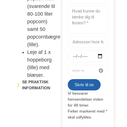
(svarende til
80-100 liter
popcorn)
samt 50
popcornbægre
(lille).
Leje af 1 x
hoppeborg
(lille) med
blæser.
SE PRAKTISK
Skriv til os
INFORMATION
Vi besvarer
henvendelser inden
for 48 timer.​​
Felter markeret med *
skal udfyldes.