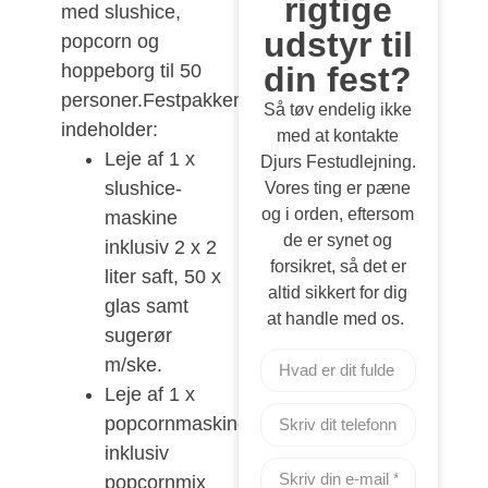
rigtige
med slushice,
udstyr til
popcorn og
hoppeborg til 50
din fest?
personer.Festpakken
Så tøv endelig ikke
indeholder:
med at kontakte
Leje af 1 x
Djurs Festudlejning.
slushice-
Vores ting er pæne
og i orden, eftersom
maskine
de er synet og
inklusiv 2 x 2
forsikret, så det er
liter saft, 50 x
altid sikkert for dig
glas samt
at handle med os.
sugerør
m/ske.
Leje af 1 x
popcornmaskine
inklusiv
popcornmix