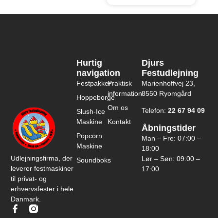
Hurtig
Djurs
navigation
Festudlejning
Festpakker
Praktisk
Marienhoffvej 23,
information
8550 Ryomgård
Hoppeborge
Om os
Telefon:
22 67 94 09
Slush-Ice
Maskine
Kontakt
Åbningstider
Popcorn
Man – Fre: 07:00 –
Maskine
18:00
Udlejningsfirma, der
Lør – Søn: 09:00 –
Soundboks
leverer festmaskiner
17:00
til privat- og
erhvervsfester i hele
Danmark.