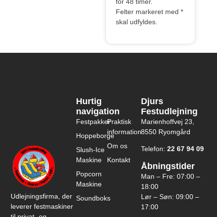
for 48 timer.​​
Felter markeret med *
skal udfyldes.
Hurtig
Djurs
navigation
Festudlejning
Festpakker
Praktisk
Marienhoffvej 23,
information
8550 Ryomgård
Hoppeborge
Om os
Telefon:
22 67 94 09
Slush-Ice
Maskine
Kontakt
Åbningstider
Popcorn
Man – Fre: 07:00 –
Maskine
18:00
Udlejningsfirma, der
Lør – Søn: 09:00 –
Soundboks
leverer festmaskiner
17:00
til privat- og