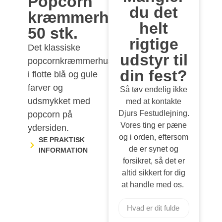
Popcorn
du det
kræmmerhuse,
helt
50 stk.
rigtige
Det klassiske
udstyr til
popcornkræmmerhus
din fest?
i flotte blå og gule
farver og
Så tøv endelig ikke
udsmykket med
med at kontakte
Djurs Festudlejning.
popcorn på
Vores ting er pæne
ydersiden.
og i orden, eftersom
SE PRAKTISK
de er synet og
INFORMATION
forsikret, så det er
altid sikkert for dig
at handle med os.