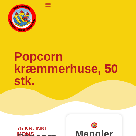
Praktisk Info
Popcorn
kræmmerhuse, 50
stk.
75
KR.
INKL.
Mangler
MOMS